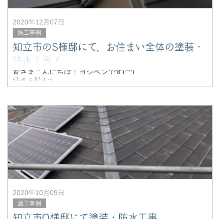
2020年12月07日
施工事例
知立市のS様邸にて、お住まい全体の塗装・
防水工事！
皆さまこんにちは！ヨシペンです(^^)
この度は知立市にお住まいのお客様から、住まいまるごと
続きを読む>
の塗装・防水工事のご依頼をいただきました！ありがたい
です。
S様はこのようなお家にお住まいなのですが、よくよくみ
るとやは
2020年10月09日
施工事例
知立市O様邸にて塗装・防水工事