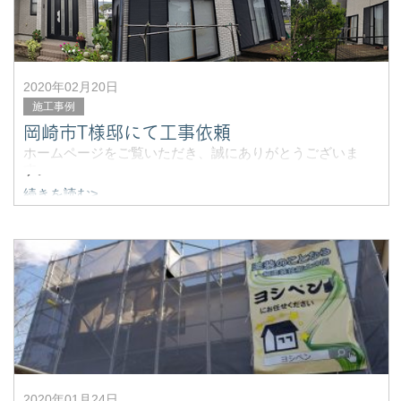
2020年02月20日
施工事例
岡崎市T様邸にて工事依頼
ホームページをご覧いただき、誠にありがとうございま
す。
続きを読む>
安城市で塗装工事のことなら何でもお任せ、ヨシペンで
す。
岡崎市にて塗装工事依頼をいただきました。
2020年01月24日