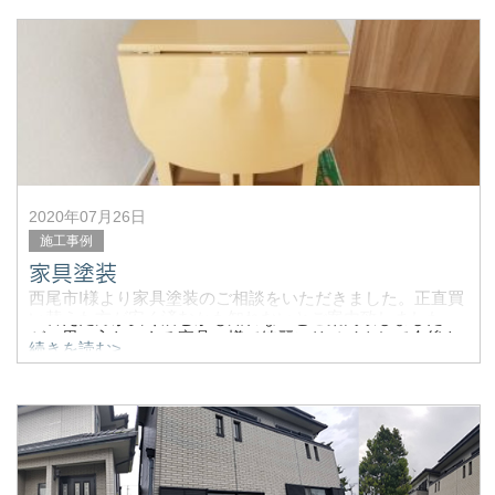
■当社をどこでお知りになりましたか？：
知人のご紹介
■当社に
2020年07月26日
施工事例
家具塗装
西尾市I様より家具塗装のご相談をいただきました。正直買
い替えた方が安く済むかも知れないとご案内致しました
が、思い入れのある家具の様で綺麗にリメイクして今後も
続きを読む>
使用していきたいとの事で塗装を引き受ける事に致しまし
た。
施工前です。