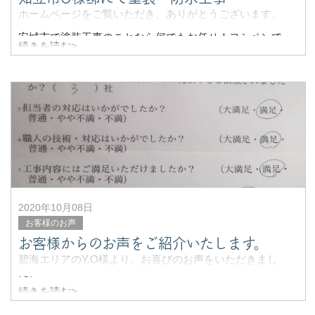
ホームページをご覧いただき、ありがとうございます。
安城市で塗装工事のことなら何でもお任せ！ヨシペンで
続きを読む>
す。
今回は、知立市にお住まいのO様から。
住まい全体の塗装・防水工事のご依頼をいただきました。
2020年10月08日
お客様のお声
お客様からのお声をご紹介いたします。
碧海エリアのY.O様より、お喜びのお声をいただきまし
た。
続きを読む>
■工事内容：
屋根塗装、シーリング、防水工事