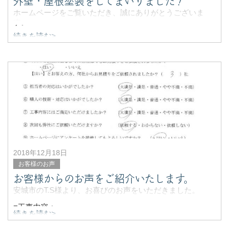
外壁・屋根塗装をしてまいりました！
ホームページをご覧いただき、誠にありがとうございま
す。
続きを読む>
塗装工事のことなら何でもお任せ、ヨシペンです。
先日、ご依頼をいただいたのは、安城市にお住まいの方か
ら。
「長い間外壁のメンテナンスをしていな
2018年12月18日
お客様のお声
お客様からのお声をご紹介いたします。
安城市のT.S様より、お喜びのお声をいただきました。
■工事内容：
続きを読む>
外壁塗装