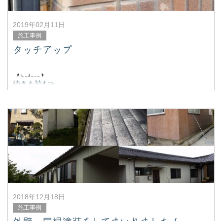
2019年02月11日
施工事例
タッチアップ
【before】
続きを読む>
【after】
安城市でサイディングの釘あたまのタッチアップ補修をし
てきました。塗装と言うよりもリペアの方が近いか
2018年12月18日
施工事例