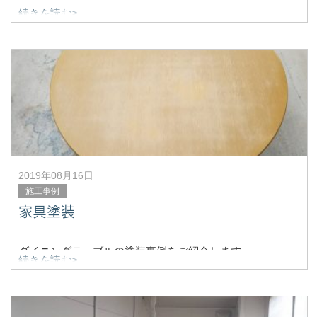
続きを読む>
安城市で塗装工事のことなら何でもお任せ、ヨシペンで
す。
安城市にて木部の塗装工事依頼を頂きました。
2019年08月16日
施工事例
家具塗装
ダイニングテーブルの塗装事例をご紹介します。
続きを読む>
↑傷んだ塗装を研磨して