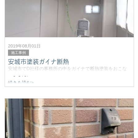
着色をして乾燥。クリアの下塗りをして再度、研磨。
2019年08月01日
施工事例
安城市塗装ガイナ断熱
安城市でD社様の事務所の中をガイナで断熱塗装をおこな
いました。
続きを読む>
冬場は寒いとの事でしたが夏場にも効果的で、エアコンの
効きもよくなり節電にもなります。
&nbs